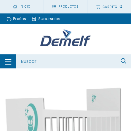
0
INICIO
PRODUCTOS
CARRITO
Envíos
Sucursales