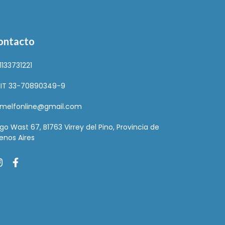
ontacto
1133731221
IT 33-70890349-9
melfonline@gmail.com
go Wast 67, B1763 Virrey del Pino, Provincia de
enos Aires