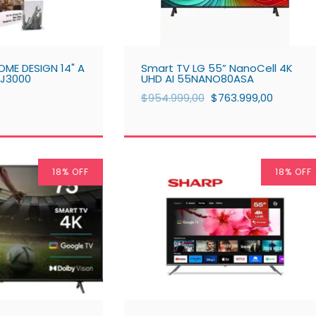
ME DESIGN 14" A
Smart TV LG 55” NanoCell 4K
VJ3000
UHD AI 55NANO80ASA
$954.999,00
$763.999,00
18
% OFF
18
% OFF