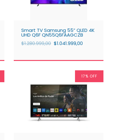
Smart TV Samsung 55” QLED 4K
UHD Q6F QN55Q6FAAGCZB
$1.280.999,00
$1.041.999,00
17
% OFF