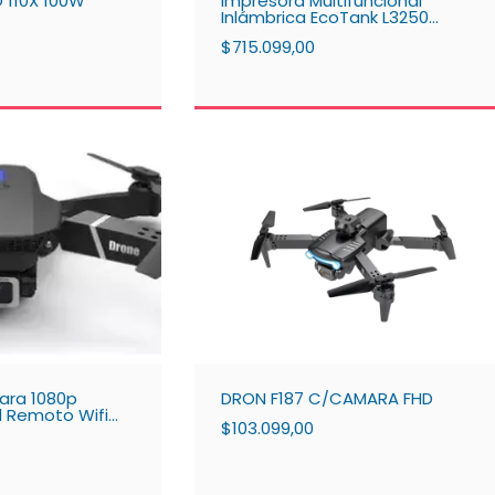
 110X 100W
Impresora Multifuncional
Inlámbrica EcoTank L3250
EPSON
$715.099,00
ara 1080p
DRON F187 C/CAMARA FHD
l Remoto Wifi
$103.099,00