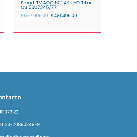
Smart TV AOC 50” 4K UHD Titan
OS 50U7345/77I
$577.999,00
$481.499,00
ontacto
1133731221
IT 33-70890349-9
melfonline@gmail.com