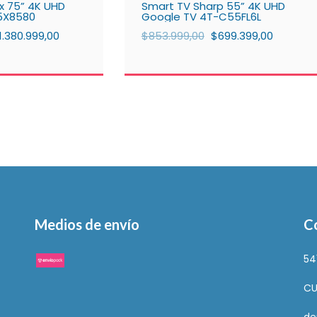
x 75” 4K UHD
Smart TV Sharp 55” 4K UHD
5X8580
Google TV 4T-C55FL6L
1.380.999,00
$853.999,00
$699.399,00
Medios de envío
C
54
CU
de