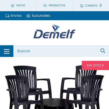
0
INICIO
PRODUCTOS
CARRITO
Envíos
Sucursales
SIN STOCK