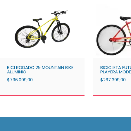
BICI RODADO 29 MOUNTAIN BIKE
BICICLETA FU
ALUMINIO
PLAYERA MODE
$796.099,00
$267.399,00